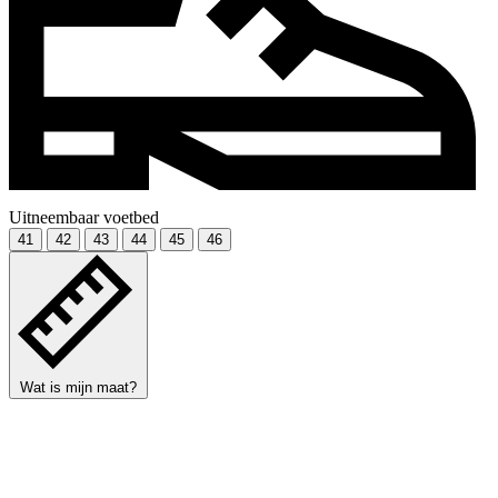
Uitneembaar voetbed
41
42
43
44
45
46
Wat is mijn maat?