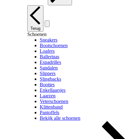
Terug
Schoenen
Sneakers
Bootschoenen
Loafers
Ballerinas
Espadrilles
Sandalen
Slippers
Slingbacks
Booties
Enkellaarsjes
Laarzen
Veterschoenen
Klittenband
Pantoffels
Bekijk alle schoenen