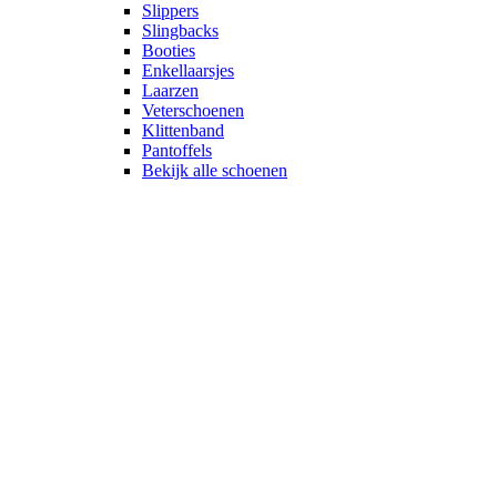
Slippers
Slingbacks
Booties
Enkellaarsjes
Laarzen
Veterschoenen
Klittenband
Pantoffels
Bekijk alle schoenen