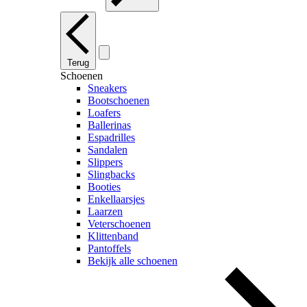
Terug
Schoenen
Sneakers
Bootschoenen
Loafers
Ballerinas
Espadrilles
Sandalen
Slippers
Slingbacks
Booties
Enkellaarsjes
Laarzen
Veterschoenen
Klittenband
Pantoffels
Bekijk alle schoenen