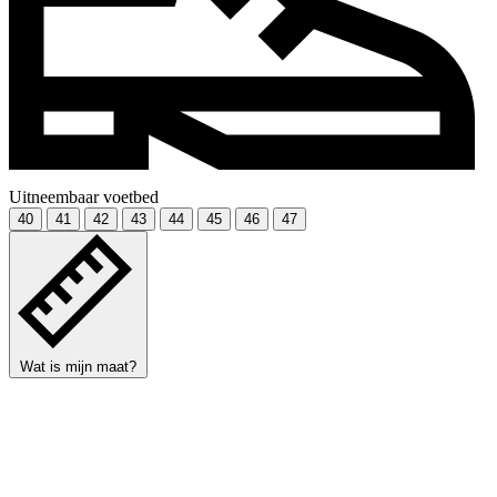
Uitneembaar voetbed
40
41
42
43
44
45
46
47
Wat is mijn maat?