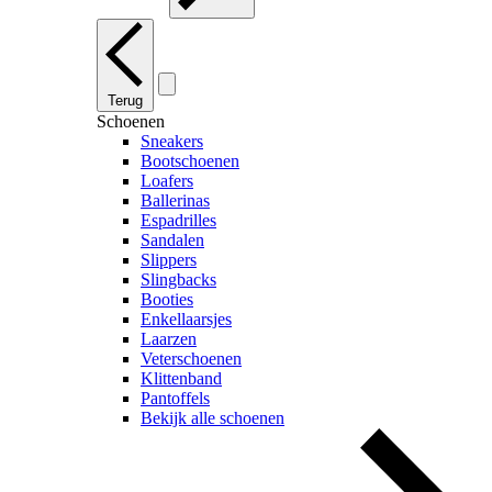
Terug
Schoenen
Sneakers
Bootschoenen
Loafers
Ballerinas
Espadrilles
Sandalen
Slippers
Slingbacks
Booties
Enkellaarsjes
Laarzen
Veterschoenen
Klittenband
Pantoffels
Bekijk alle schoenen