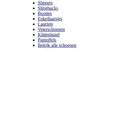
Slippers
Slingbacks
Booties
Enkellaarsjes
Laarzen
Veterschoenen
Klittenband
Pantoffels
Bekijk alle schoenen