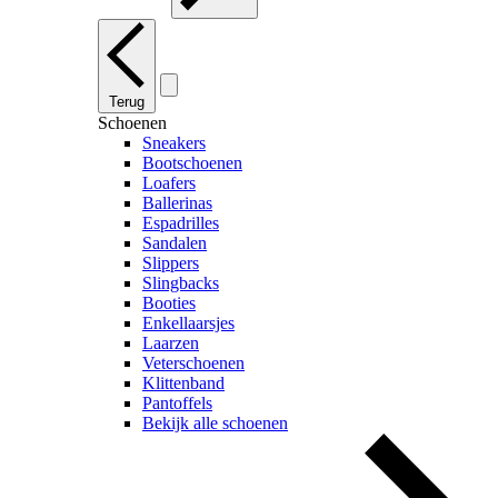
Terug
Schoenen
Sneakers
Bootschoenen
Loafers
Ballerinas
Espadrilles
Sandalen
Slippers
Slingbacks
Booties
Enkellaarsjes
Laarzen
Veterschoenen
Klittenband
Pantoffels
Bekijk alle schoenen