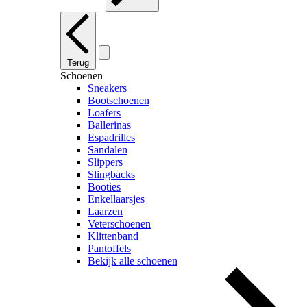
Terug
Schoenen
Sneakers
Bootschoenen
Loafers
Ballerinas
Espadrilles
Sandalen
Slippers
Slingbacks
Booties
Enkellaarsjes
Laarzen
Veterschoenen
Klittenband
Pantoffels
Bekijk alle schoenen