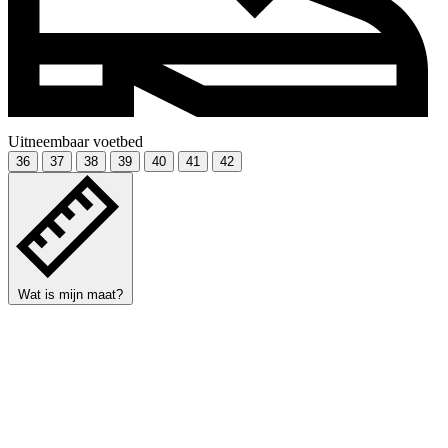
Uitneembaar voetbed
36
37
38
39
40
41
42
Wat is mijn maat?