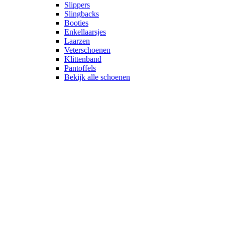
Slippers
Slingbacks
Booties
Enkellaarsjes
Laarzen
Veterschoenen
Klittenband
Pantoffels
Bekijk alle schoenen