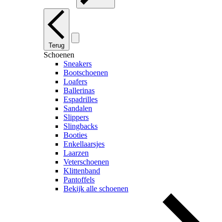
Terug
Schoenen
Sneakers
Bootschoenen
Loafers
Ballerinas
Espadrilles
Sandalen
Slippers
Slingbacks
Booties
Enkellaarsjes
Laarzen
Veterschoenen
Klittenband
Pantoffels
Bekijk alle schoenen