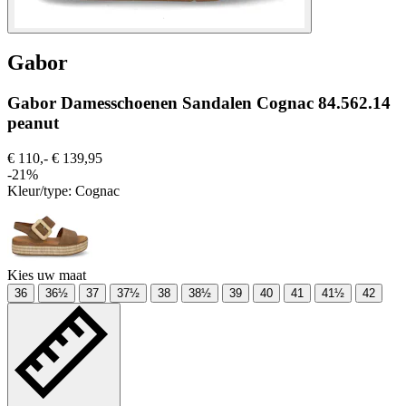
Gabor
Gabor Damesschoenen Sandalen Cognac 84.562.14
peanut
€ 110,-
€ 139,95
-21%
Kleur/type:
Cognac
Kies uw maat
36
36½
37
37½
38
38½
39
40
41
41½
42