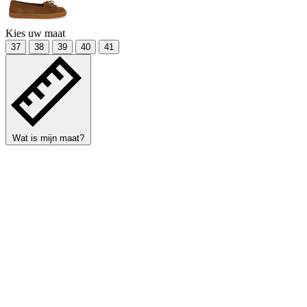
Kies uw maat
37
38
39
40
41
Wat is mijn maat?