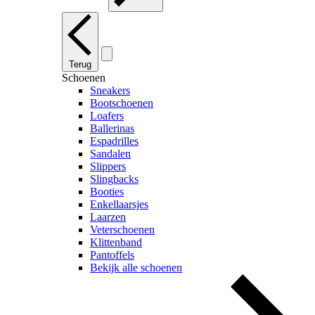
Terug
Schoenen
Sneakers
Bootschoenen
Loafers
Ballerinas
Espadrilles
Sandalen
Slippers
Slingbacks
Booties
Enkellaarsjes
Laarzen
Veterschoenen
Klittenband
Pantoffels
Bekijk alle schoenen