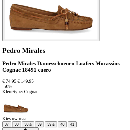
Pedro Mirales
Pedro Mirales Damesschoenen Loafers Mocassins
Cognac 18491 cuero
€ 74,95
€ 149,95
-50%
Kleur/type:
Cognac
Kies uw maat
37
38
38½
39
39½
40
41