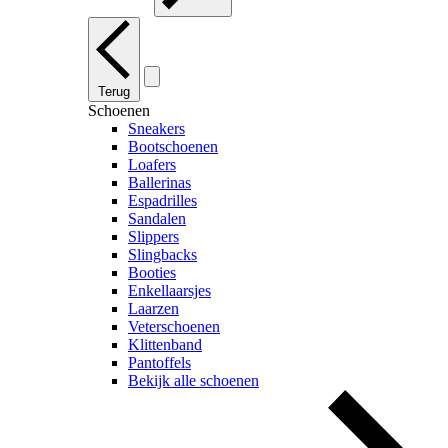
Terug
Schoenen
Sneakers
Bootschoenen
Loafers
Ballerinas
Espadrilles
Sandalen
Slippers
Slingbacks
Booties
Enkellaarsjes
Laarzen
Veterschoenen
Klittenband
Pantoffels
Bekijk alle schoenen