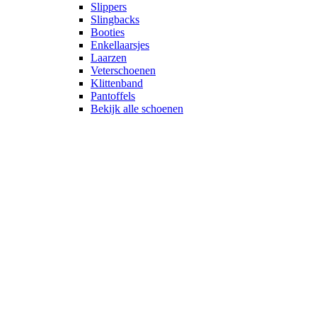
Slippers
Slingbacks
Booties
Enkellaarsjes
Laarzen
Veterschoenen
Klittenband
Pantoffels
Bekijk alle schoenen