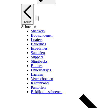
Terug
Schoenen
Sneakers
Bootschoenen
Loafers
Ballerinas
Espadrilles
Sandalen
Slippers
Slingbacks
Booties
Enkellaarsjes
Laarzen
Veterschoenen
Klittenband
Pantoffels
Bekijk alle schoenen