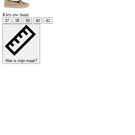
Kies uw maat
37
38
39
40
41
Wat is mijn maat?