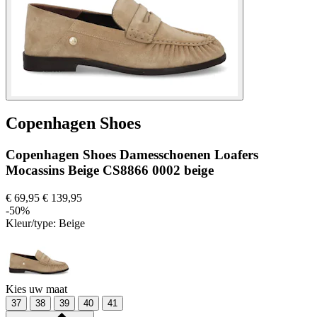
Copenhagen Shoes
Copenhagen Shoes Damesschoenen Loafers
Mocassins Beige CS8866 0002 beige
€ 69,95
€ 139,95
-50%
Kleur/type:
Beige
Kies uw maat
37
38
39
40
41