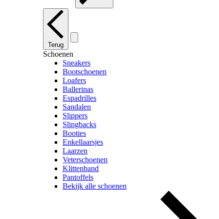
Terug
Schoenen
Sneakers
Bootschoenen
Loafers
Ballerinas
Espadrilles
Sandalen
Slippers
Slingbacks
Booties
Enkellaarsjes
Laarzen
Veterschoenen
Klittenband
Pantoffels
Bekijk alle schoenen