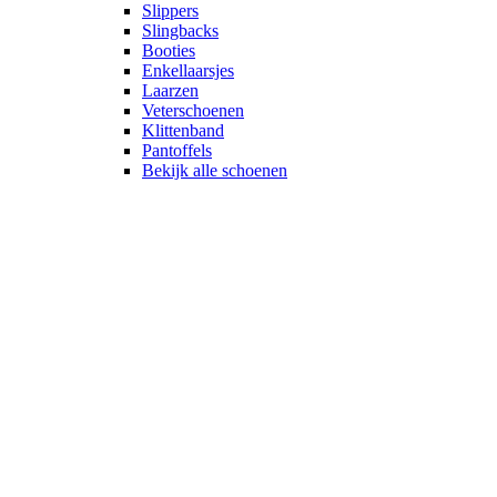
Slippers
Slingbacks
Booties
Enkellaarsjes
Laarzen
Veterschoenen
Klittenband
Pantoffels
Bekijk alle schoenen