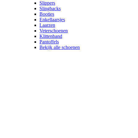
Slippers
Slingbacks
Booties
Enkellaarsjes
Laarzen
Veterschoenen
Klittenband
Pantoffels
Bekijk alle schoenen