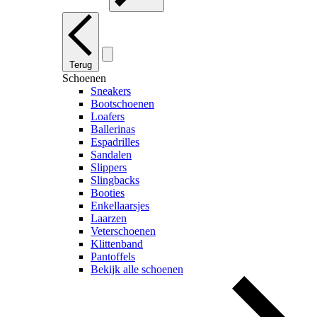
Terug
Schoenen
Sneakers
Bootschoenen
Loafers
Ballerinas
Espadrilles
Sandalen
Slippers
Slingbacks
Booties
Enkellaarsjes
Laarzen
Veterschoenen
Klittenband
Pantoffels
Bekijk alle schoenen