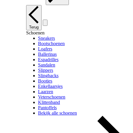
Terug
Schoenen
Sneakers
Bootschoenen
Loafers
Ballerinas
Espadrilles
Sandalen
Slippers
Slingbacks
Booties
Enkellaarsjes
Laarzen
Veterschoenen
Klittenband
Pantoffels
Bekijk alle schoenen