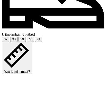
Uitneembaar voetbed
37
38
39
40
41
Wat is mijn maat?