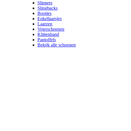
Slippers
Slingbacks
Booties
Enkellaarsjes
Laarzen
Veterschoenen
Klittenband
Pantoffels
Bekijk alle schoenen