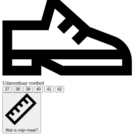
Uitneembaar voetbed
37
38
39
40
41
42
Wat is mijn maat?