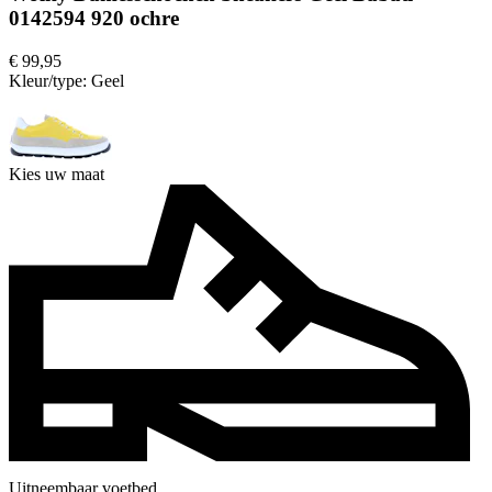
0142594 920 ochre
€ 99,95
Kleur/type:
Geel
Kies uw maat
Uitneembaar voetbed