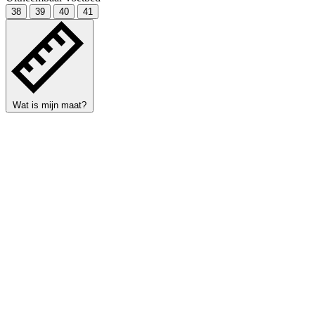
38
39
40
41
Wat is mijn maat?