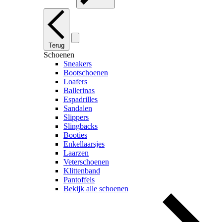
Terug
Schoenen
Sneakers
Bootschoenen
Loafers
Ballerinas
Espadrilles
Sandalen
Slippers
Slingbacks
Booties
Enkellaarsjes
Laarzen
Veterschoenen
Klittenband
Pantoffels
Bekijk alle schoenen