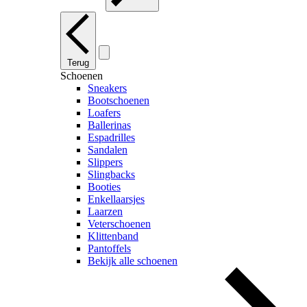
Terug
Schoenen
Sneakers
Bootschoenen
Loafers
Ballerinas
Espadrilles
Sandalen
Slippers
Slingbacks
Booties
Enkellaarsjes
Laarzen
Veterschoenen
Klittenband
Pantoffels
Bekijk alle schoenen