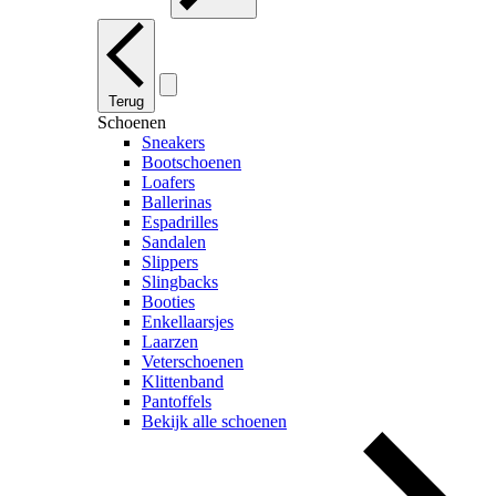
Terug
Schoenen
Sneakers
Bootschoenen
Loafers
Ballerinas
Espadrilles
Sandalen
Slippers
Slingbacks
Booties
Enkellaarsjes
Laarzen
Veterschoenen
Klittenband
Pantoffels
Bekijk alle schoenen