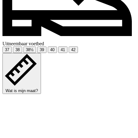
Uitneembaar voetbed
37
38
38½
39
40
41
42
Wat is mijn maat?