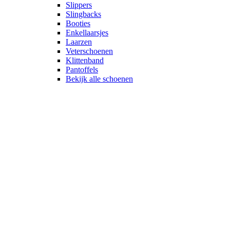
Slippers
Slingbacks
Booties
Enkellaarsjes
Laarzen
Veterschoenen
Klittenband
Pantoffels
Bekijk alle schoenen