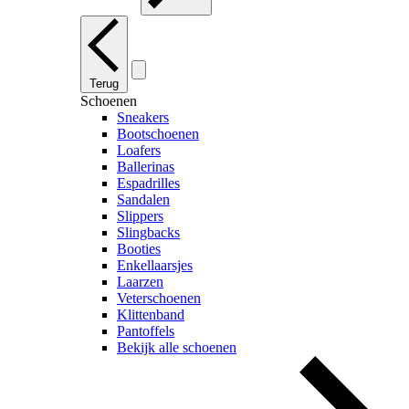
Terug
Schoenen
Sneakers
Bootschoenen
Loafers
Ballerinas
Espadrilles
Sandalen
Slippers
Slingbacks
Booties
Enkellaarsjes
Laarzen
Veterschoenen
Klittenband
Pantoffels
Bekijk alle schoenen