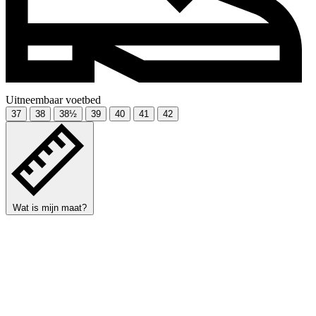
Uitneembaar voetbed
37
38
38½
39
40
41
42
Wat is mijn maat?