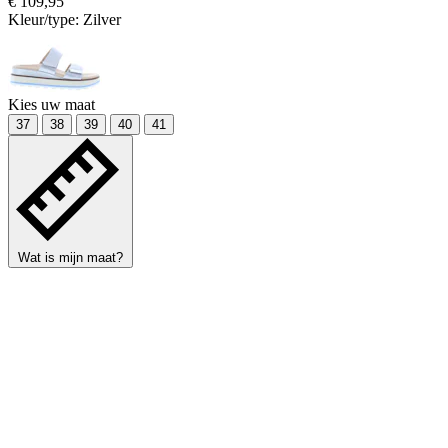
€ 109,95
Kleur/type:
Zilver
Kies uw maat
37
38
39
40
41
Wat is mijn maat?