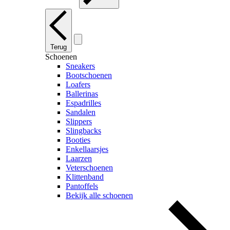
Terug
Schoenen
Sneakers
Bootschoenen
Loafers
Ballerinas
Espadrilles
Sandalen
Slippers
Slingbacks
Booties
Enkellaarsjes
Laarzen
Veterschoenen
Klittenband
Pantoffels
Bekijk alle schoenen