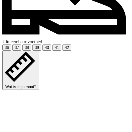
Uitneembaar voetbed
36
37
38
39
40
41
42
Wat is mijn maat?