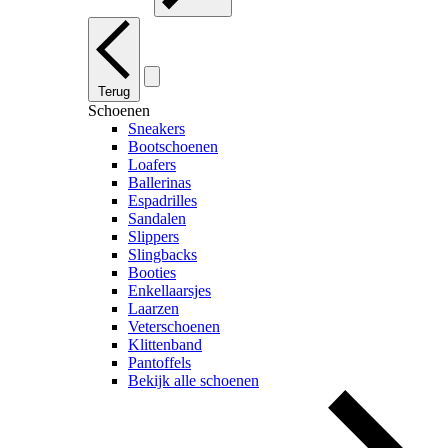
Terug
Schoenen
Sneakers
Bootschoenen
Loafers
Ballerinas
Espadrilles
Sandalen
Slippers
Slingbacks
Booties
Enkellaarsjes
Laarzen
Veterschoenen
Klittenband
Pantoffels
Bekijk alle schoenen