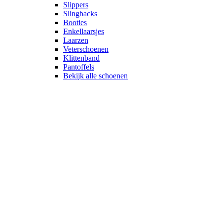
Slippers
Slingbacks
Booties
Enkellaarsjes
Laarzen
Veterschoenen
Klittenband
Pantoffels
Bekijk alle schoenen