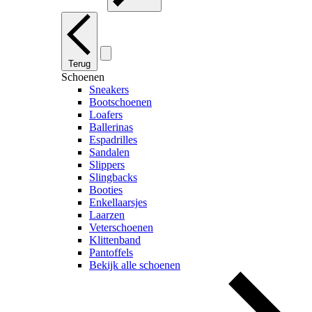
Terug
Schoenen
Sneakers
Bootschoenen
Loafers
Ballerinas
Espadrilles
Sandalen
Slippers
Slingbacks
Booties
Enkellaarsjes
Laarzen
Veterschoenen
Klittenband
Pantoffels
Bekijk alle schoenen