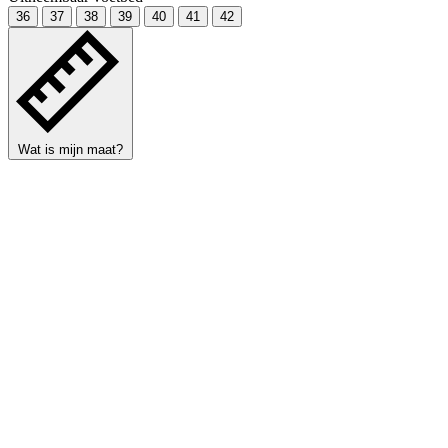
36
37
38
39
40
41
42
Wat is mijn maat?