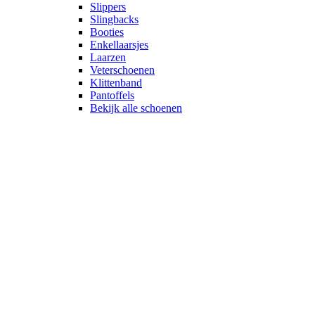
Slippers
Slingbacks
Booties
Enkellaarsjes
Laarzen
Veterschoenen
Klittenband
Pantoffels
Bekijk alle schoenen