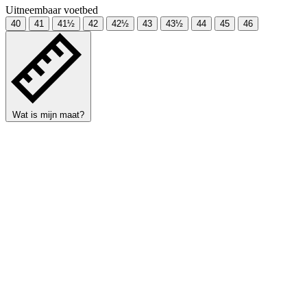
Uitneembaar voetbed
40
41
41½
42
42½
43
43½
44
45
46
Wat is mijn maat?