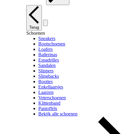
Terug
Schoenen
Sneakers
Bootschoenen
Loafers
Ballerinas
Espadrilles
Sandalen
Slippers
Slingbacks
Booties
Enkellaarsjes
Laarzen
Veterschoenen
Klittenband
Pantoffels
Bekijk alle schoenen