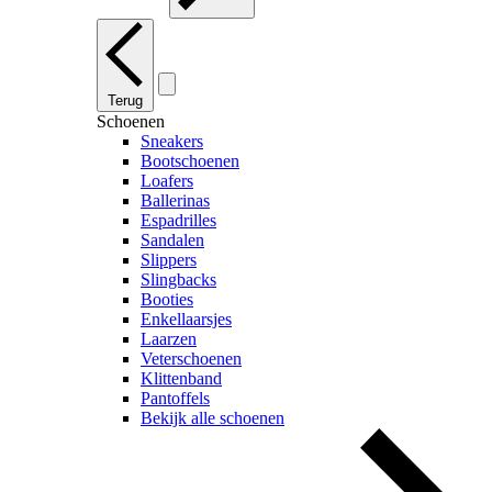
Terug
Schoenen
Sneakers
Bootschoenen
Loafers
Ballerinas
Espadrilles
Sandalen
Slippers
Slingbacks
Booties
Enkellaarsjes
Laarzen
Veterschoenen
Klittenband
Pantoffels
Bekijk alle schoenen