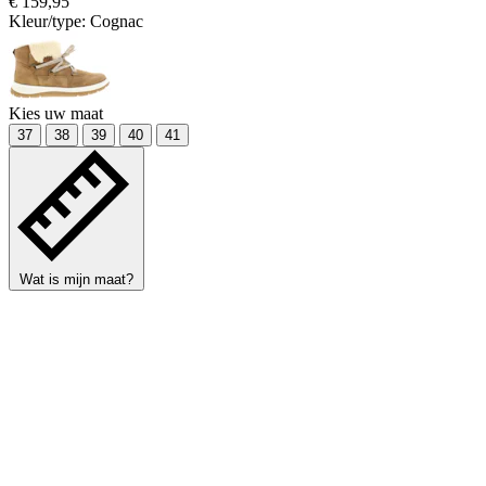
€ 159,95
Kleur/type:
Cognac
Kies uw maat
37
38
39
40
41
Wat is mijn maat?