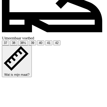
Uitneembaar voetbed
37
38
38½
39
40
41
42
Wat is mijn maat?