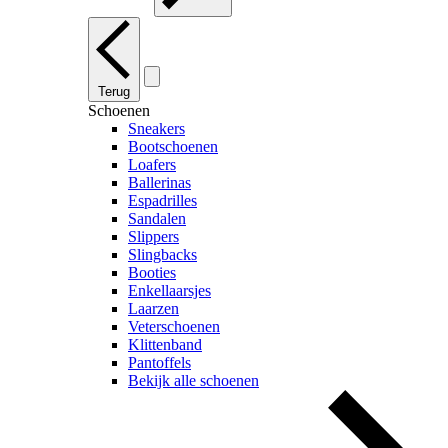
Terug
Schoenen
Sneakers
Bootschoenen
Loafers
Ballerinas
Espadrilles
Sandalen
Slippers
Slingbacks
Booties
Enkellaarsjes
Laarzen
Veterschoenen
Klittenband
Pantoffels
Bekijk alle schoenen