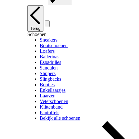
Terug
Schoenen
Sneakers
Bootschoenen
Loafers
Ballerinas
Espadrilles
Sandalen
Slippers
Slingbacks
Booties
Enkellaarsjes
Laarzen
Veterschoenen
Klittenband
Pantoffels
Bekijk alle schoenen