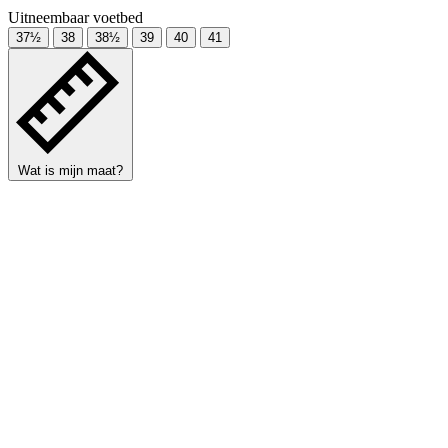
Uitneembaar voetbed
37½
38
38½
39
40
41
Wat is mijn maat?