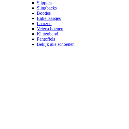
Slippers
Slingbacks
Booties
Enkellaarsjes
Laarzen
Veterschoenen
Klittenband
Pantoffels
Bekijk alle schoenen