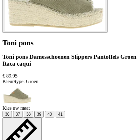
Toni pons
Toni pons Damesschoenen Slippers Pantoffels Groen
Itaca caqui
€ 89,95
Kleur/type:
Groen
Kies uw maat
36
37
38
39
40
41