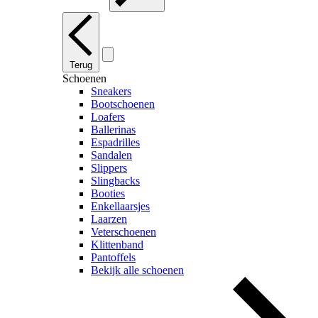
Terug
Schoenen
Sneakers
Bootschoenen
Loafers
Ballerinas
Espadrilles
Sandalen
Slippers
Slingbacks
Booties
Enkellaarsjes
Laarzen
Veterschoenen
Klittenband
Pantoffels
Bekijk alle schoenen