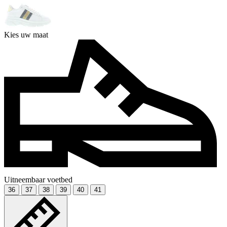
Kies uw maat
Uitneembaar voetbed
36
37
38
39
40
41