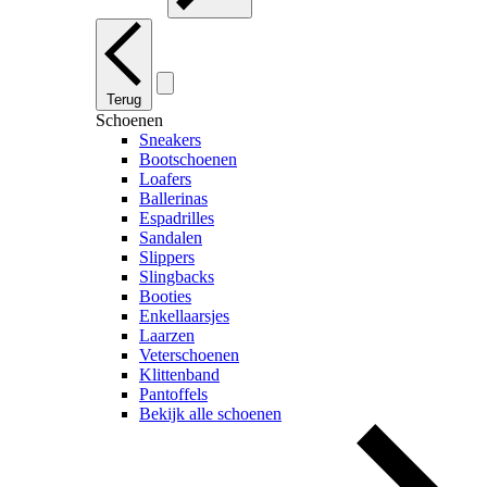
Terug
Schoenen
Sneakers
Bootschoenen
Loafers
Ballerinas
Espadrilles
Sandalen
Slippers
Slingbacks
Booties
Enkellaarsjes
Laarzen
Veterschoenen
Klittenband
Pantoffels
Bekijk alle schoenen