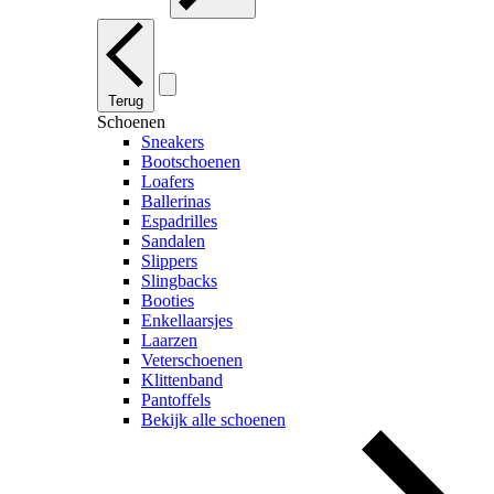
Terug
Schoenen
Sneakers
Bootschoenen
Loafers
Ballerinas
Espadrilles
Sandalen
Slippers
Slingbacks
Booties
Enkellaarsjes
Laarzen
Veterschoenen
Klittenband
Pantoffels
Bekijk alle schoenen