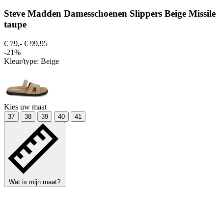
Steve Madden Damesschoenen Slippers Beige Missile
taupe
€ 79,-
€ 99,95
-21%
Kleur/type:
Beige
Kies uw maat
37
38
39
40
41
Wat is mijn maat?