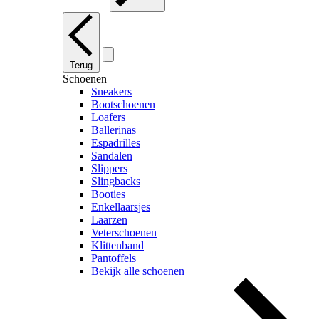
Terug
Schoenen
Sneakers
Bootschoenen
Loafers
Ballerinas
Espadrilles
Sandalen
Slippers
Slingbacks
Booties
Enkellaarsjes
Laarzen
Veterschoenen
Klittenband
Pantoffels
Bekijk alle schoenen