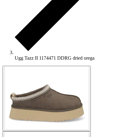
Ugg Tazz II 1174471 DDRG dried orega