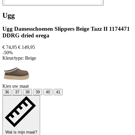
Ugg
Ugg Damesschoenen Slippers Beige Tazz II 1174471
DDRG dried orega
€ 74,95
€ 149,95
-50%
Kleur/type:
Beige
Kies uw maat
36
37
38
39
40
41
Wat is mijn maat?