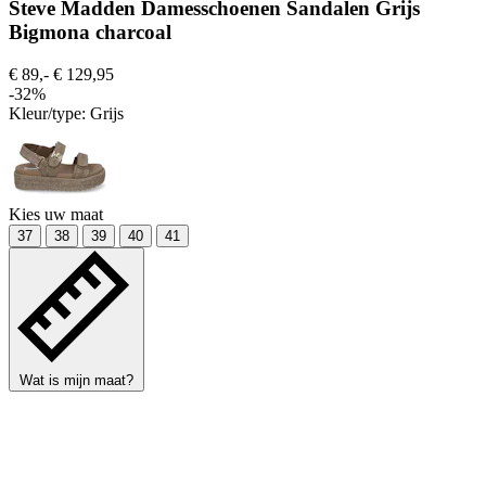
Steve Madden Damesschoenen Sandalen Grijs
Bigmona charcoal
€ 89,-
€ 129,95
-32%
Kleur/type:
Grijs
Kies uw maat
37
38
39
40
41
Wat is mijn maat?