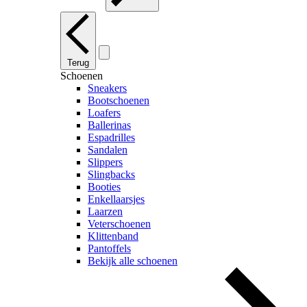
Terug
Schoenen
Sneakers
Bootschoenen
Loafers
Ballerinas
Espadrilles
Sandalen
Slippers
Slingbacks
Booties
Enkellaarsjes
Laarzen
Veterschoenen
Klittenband
Pantoffels
Bekijk alle schoenen