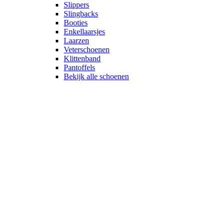
Slippers
Slingbacks
Booties
Enkellaarsjes
Laarzen
Veterschoenen
Klittenband
Pantoffels
Bekijk alle schoenen