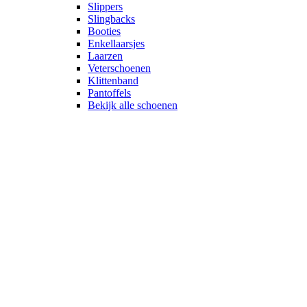
Slippers
Slingbacks
Booties
Enkellaarsjes
Laarzen
Veterschoenen
Klittenband
Pantoffels
Bekijk alle schoenen