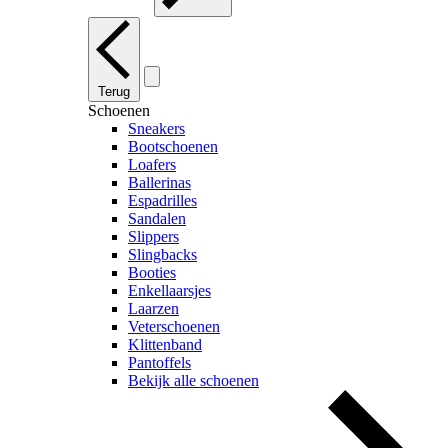
Terug
Schoenen
Sneakers
Bootschoenen
Loafers
Ballerinas
Espadrilles
Sandalen
Slippers
Slingbacks
Booties
Enkellaarsjes
Laarzen
Veterschoenen
Klittenband
Pantoffels
Bekijk alle schoenen