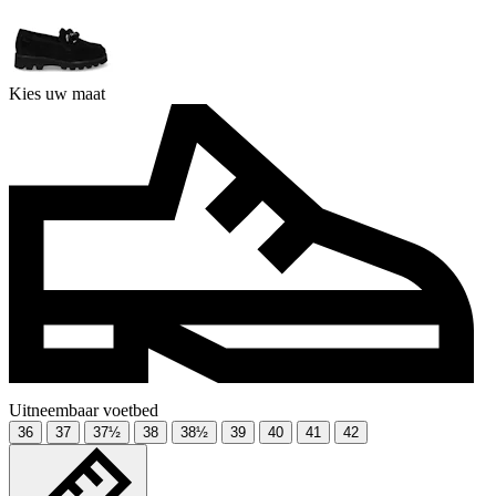
Kies uw maat
Uitneembaar voetbed
36
37
37½
38
38½
39
40
41
42