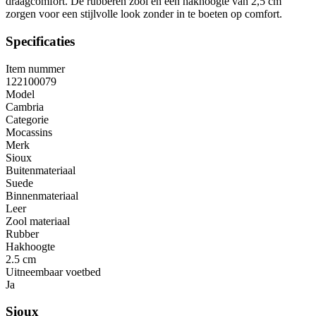
draagcomfort. De rubberen zool en een hakhoogte van 2,5 cm
zorgen voor een stijlvolle look zonder in te boeten op comfort.
Specificaties
Item nummer
122100079
Model
Cambria
Categorie
Mocassins
Merk
Sioux
Buitenmateriaal
Suede
Binnenmateriaal
Leer
Zool materiaal
Rubber
Hakhoogte
2.5 cm
Uitneembaar voetbed
Ja
Sioux