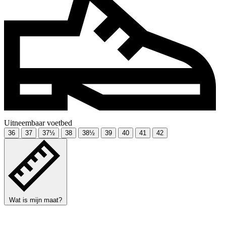
Uitneembaar voetbed
36
37
37½
38
38½
39
40
41
42
Wat is mijn maat?