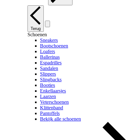
Terug
Schoenen
Sneakers
Bootschoenen
Loafers
Ballerinas
Espadrilles
Sandalen
Slippers
Slingbacks
Booties
Enkellaarsjes
Laarzen
Veterschoenen
Klittenband
Pantoffels
Bekijk alle schoenen