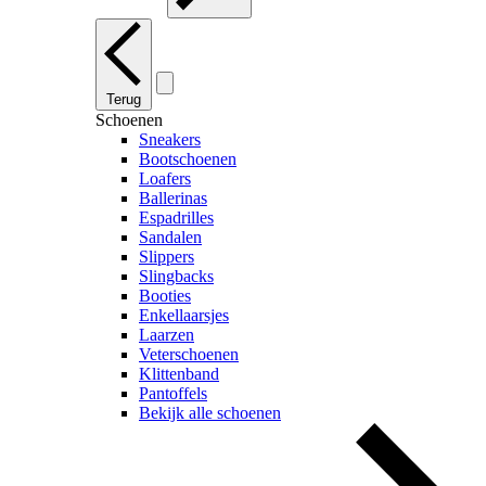
Terug
Schoenen
Sneakers
Bootschoenen
Loafers
Ballerinas
Espadrilles
Sandalen
Slippers
Slingbacks
Booties
Enkellaarsjes
Laarzen
Veterschoenen
Klittenband
Pantoffels
Bekijk alle schoenen