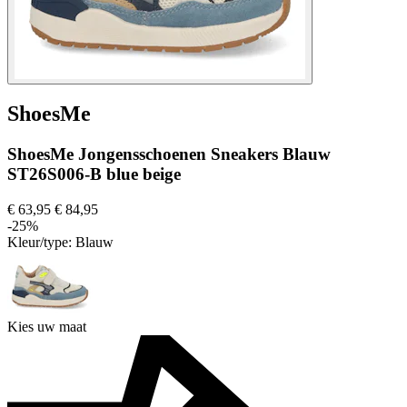
ShoesMe
ShoesMe Jongensschoenen Sneakers Blauw
ST26S006-B blue beige
€ 63,95
€ 84,95
-25%
Kleur/type:
Blauw
Kies uw maat