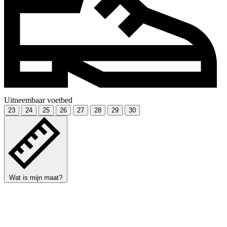
Uitneembaar voetbed
23
24
25
26
27
28
29
30
Wat is mijn maat?