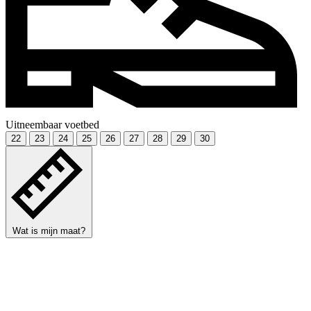
Uitneembaar voetbed
22
23
24
25
26
27
28
29
30
Wat is mijn maat?