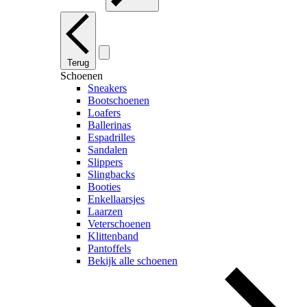
Terug
Schoenen
Sneakers
Bootschoenen
Loafers
Ballerinas
Espadrilles
Sandalen
Slippers
Slingbacks
Booties
Enkellaarsjes
Laarzen
Veterschoenen
Klittenband
Pantoffels
Bekijk alle schoenen