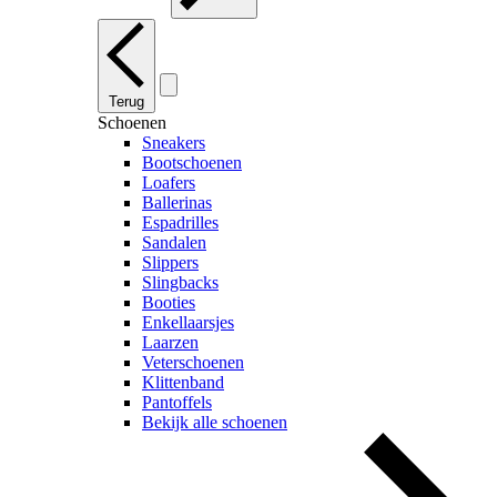
Terug
Schoenen
Sneakers
Bootschoenen
Loafers
Ballerinas
Espadrilles
Sandalen
Slippers
Slingbacks
Booties
Enkellaarsjes
Laarzen
Veterschoenen
Klittenband
Pantoffels
Bekijk alle schoenen