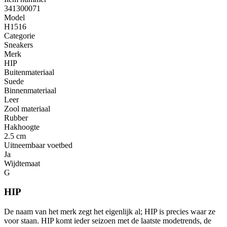
341300071
Model
H1516
Categorie
Sneakers
Merk
HIP
Buitenmateriaal
Suede
Binnenmateriaal
Leer
Zool materiaal
Rubber
Hakhoogte
2.5 cm
Uitneembaar voetbed
Ja
Wijdtemaat
G
HIP
De naam van het merk zegt het eigenlijk al; HIP is precies waar ze
voor staan. HIP komt ieder seizoen met de laatste modetrends, de