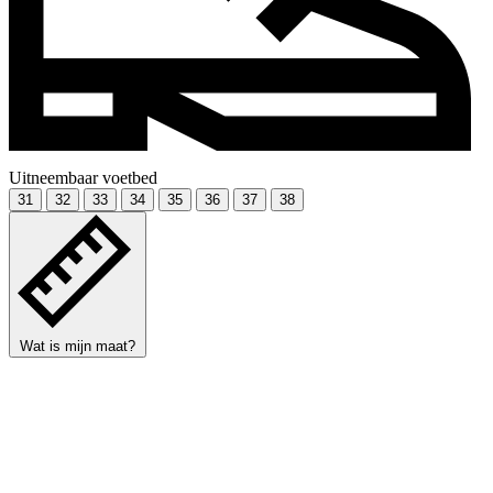
Uitneembaar voetbed
31
32
33
34
35
36
37
38
Wat is mijn maat?