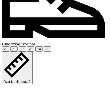
Uitneembaar voetbed
20
21
22
23
24
25
Wat is mijn maat?