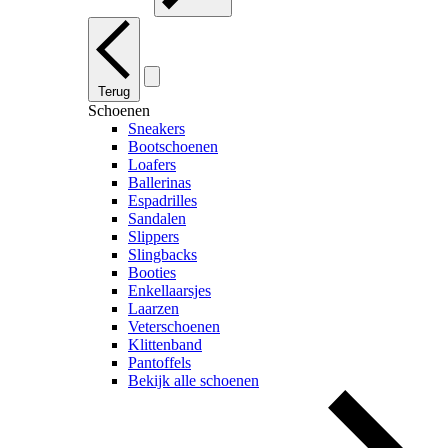
Terug
Schoenen
Sneakers
Bootschoenen
Loafers
Ballerinas
Espadrilles
Sandalen
Slippers
Slingbacks
Booties
Enkellaarsjes
Laarzen
Veterschoenen
Klittenband
Pantoffels
Bekijk alle schoenen