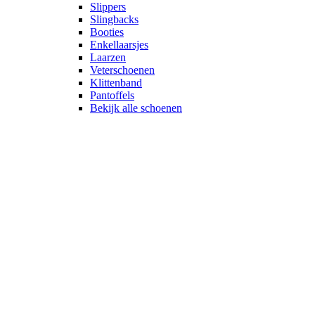
Slippers
Slingbacks
Booties
Enkellaarsjes
Laarzen
Veterschoenen
Klittenband
Pantoffels
Bekijk alle schoenen