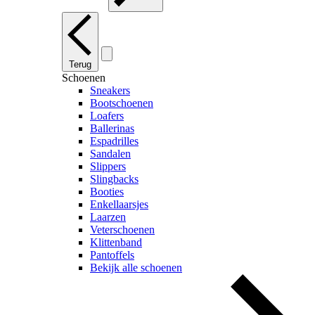
Terug
Schoenen
Sneakers
Bootschoenen
Loafers
Ballerinas
Espadrilles
Sandalen
Slippers
Slingbacks
Booties
Enkellaarsjes
Laarzen
Veterschoenen
Klittenband
Pantoffels
Bekijk alle schoenen