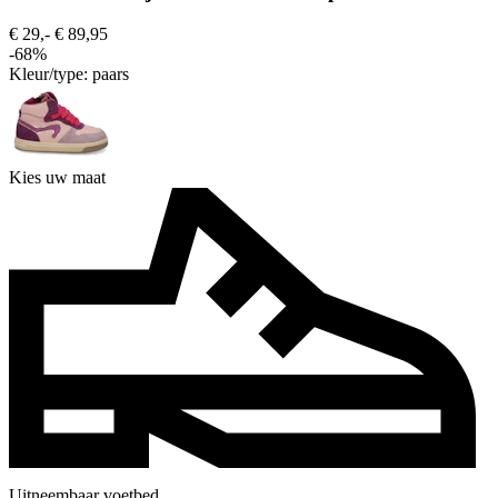
€ 29,-
€ 89,95
-68%
Kleur/type:
paars
Kies uw maat
Uitneembaar voetbed