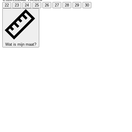
22
23
24
25
26
27
28
29
30
Wat is mijn maat?